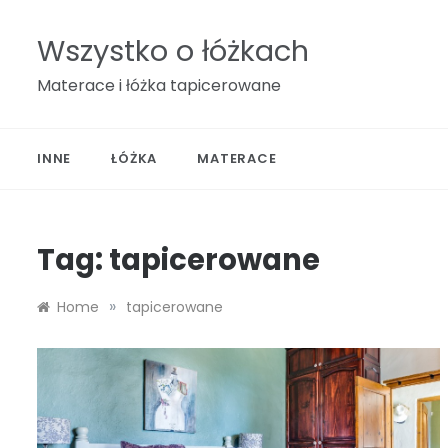
Skip
to
Wszystko o łóżkach
content
Materace i łóżka tapicerowane
INNE
ŁÓŻKA
MATERACE
Tag:
tapicerowane
»
Home
tapicerowane