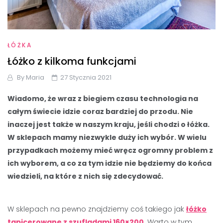
ŁÓŻKA
Łóżko z kilkoma funkcjami
By
Maria
27 Stycznia 2021
Wiadomo, że wraz z biegiem czasu technologia na
całym świecie idzie coraz bardziej do przodu. Nie
inaczej jest także w naszym kraju, jeśli chodzi o łóżka.
W sklepach mamy niezwykle duży ich wybór. W wielu
przypadkach możemy mieć wręcz ogromny problem z
ich wyborem, a co za tym idzie nie będziemy do końca
wiedzieli, na które z nich się zdecydować.
W sklepach na pewno znajdziemy coś takiego jak
łóżko
tapicerowane z szufladami 160×200
. Warto w tym