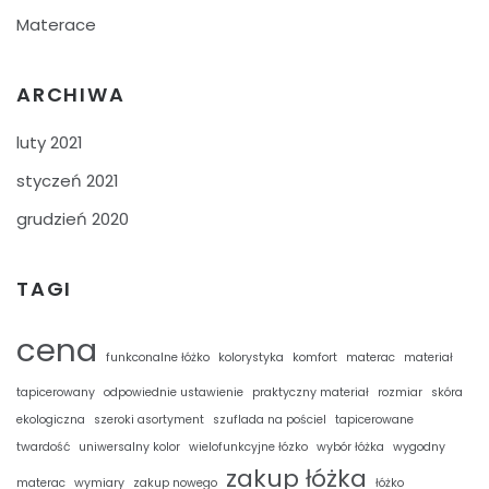
Materace
ARCHIWA
luty 2021
styczeń 2021
grudzień 2020
TAGI
cena
funkconalne łóżko
kolorystyka
komfort
materac
materiał
tapicerowany
odpowiednie ustawienie
praktyczny materiał
rozmiar
skóra
ekologiczna
szeroki asortyment
szuflada na pościel
tapicerowane
twardość
uniwersalny kolor
wielofunkcyjne łózko
wybór łóżka
wygodny
zakup łóżka
materac
wymiary
zakup nowego
łóżko