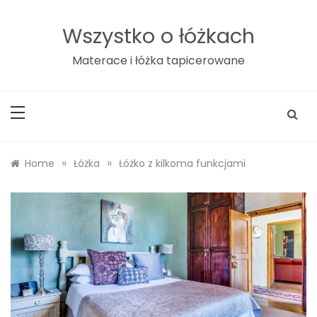
Skip
to
Wszystko o łóżkach
content
Materace i łóżka tapicerowane
»
»
Home
Łóżka
Łóżko z kilkoma funkcjami