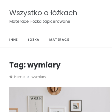
Skip
to
Wszystko o łóżkach
content
Materace i łóżka tapicerowane
INNE
ŁÓŻKA
MATERACE
Tag:
wymiary
»
Home
wymiary