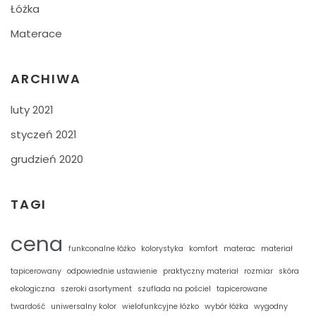
Łóżka
Materace
ARCHIWA
luty 2021
styczeń 2021
grudzień 2020
TAGI
cena
funkconalne łóżko
kolorystyka
komfort
materac
materiał
tapicerowany
odpowiednie ustawienie
praktyczny materiał
rozmiar
skóra
ekologiczna
szeroki asortyment
szuflada na pościel
tapicerowane
twardość
uniwersalny kolor
wielofunkcyjne łózko
wybór łóżka
wygodny