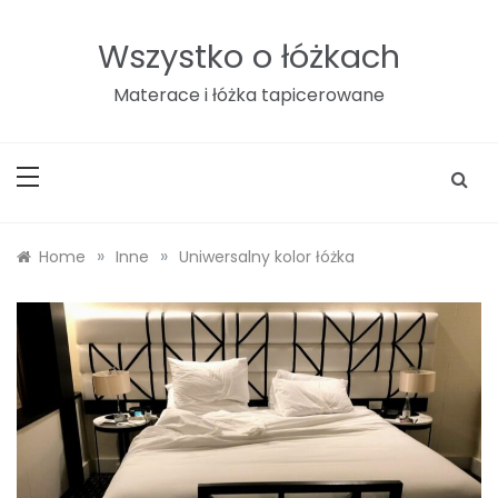
Skip
to
Wszystko o łóżkach
content
Materace i łóżka tapicerowane
»
»
Home
Inne
Uniwersalny kolor łóżka